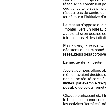
réseaux ne constituent p
court-circuite le système
réseau, pas de centre qui
tour à tour à l’initiative d
Le réseau s’oppose à la ré
"monter" vers un bureau d
autres. Et si on pousse ce
informations et des initiat
En ce sens, le réseau va 
décisions à une minorité.
réseauteurs désapprouvent
Le risque de la liberté
A ce stade nous allons ab
même - avaient décidés de 
non d’une réalité complète
limites, par exemple d’ex
possible de ce qui remet 
Chaque participant était l
le bulletin ou annoncée su
les activités "fermées", 