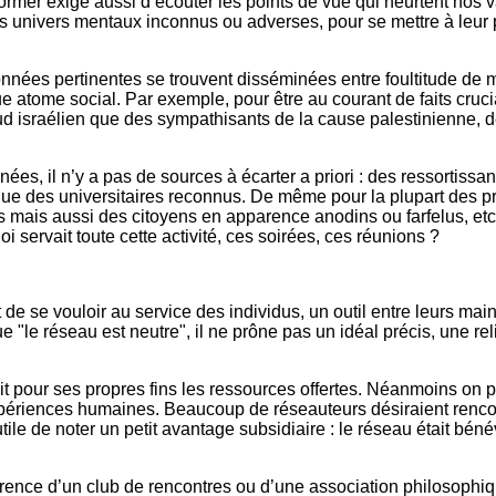
ormer exige aussi d’écouter les points de vue qui heurtent nos v
es univers mentaux inconnus ou adverses, pour se mettre à leur p
nées pertinentes se trouvent disséminées entre foultitude de mi
atome social. Par exemple, pour être au courant de faits crucia
oud israélien que des sympathisants de la cause palestinienne, 
ées, il n’y a pas de sources à écarter a priori : des ressortiss
que des universitaires reconnus. De même pour la plupart des pro
es mais aussi des citoyens en apparence anodins ou farfelus, etc
i servait toute cette activité, ces soirées, ces réunions ?
t de se vouloir au service des individus, un outil entre leurs m
que "le réseau est neutre", il ne prône pas un idéal précis, une r
it pour ses propres fins les ressources offertes. Néanmoins on p
expériences humaines. Beaucoup de réseauteurs désiraient renco
ile de noter un petit avantage subsidiaire : le réseau était bénévo
érence d’un club de rencontres ou d’une association philosophiq