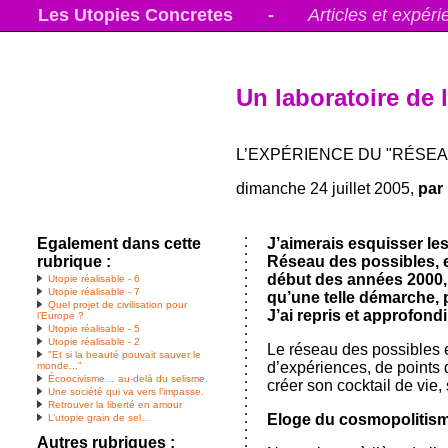
Les Utopies Concretes
-
Articles et expér
Un laboratoire de l
L’EXPÉRIENCE DU "RÉSEA
dimanche 24 juillet 2005,
par
Egalement dans cette
J’aimerais esquisser les
rubrique :
Réseau des possibles, e
début des années 2000, m
Utopie réalisable - 6
Utopie réalisable - 7
qu’une telle démarche, p
Quel projet de civilisation pour
J’ai repris et approfond
l’Europe ?
Utopie réalisable - 5
Utopie réalisable - 2
Le réseau des possibles 
"Et si la beauté pouvait sauver le
d’expériences, de points d
monde..."
Écoocivisme… au-delà du selisme.
créer son cocktail de vie
Une société qui va vers l’impasse.
Retrouver la liberté en amour
Eloge du cosmopolitis
L’utopie grain de sel…
Autres rubriques :