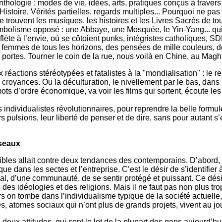
nthologie : modes de vie, idées, arts, pratiques conçus à travers 
Histoire. Vérités partielles, regards multiples... Pourquoi ne pas 
trouvent les musiques, les histoires et les Livres Sacrés de tou
bolisme opposé : une Abbaye, une Mosquée, le Yin-Yang... qui
lète à l’envie, où se côtoient punks, intégristes catholiques, SD
s femmes de tous les horizons, des pensées de mille couleurs, d
portes. Tourner le coin de la rue, nous voilà en Chine, au Maghr
éactions stéréotypées et fatalistes à la "mondialisation" : le re
royances. Ou la déculturation, le nivellement par le bas, dans l
 mots d’ordre économique, va voir les films qui sortent, écoute 
individualistes révolutionnaires, pour reprendre la belle formul
rs pulsions, leur liberté de penser et de dire, sans pour autant
seaux
ibles allait contre deux tendances des contemporains. D’abord, l’
que dans les sectes et l’entreprise. C’est le désir de s’identifier
l, d’une communauté, de se sentir protégé et puissant. Ce désir
 des idéologies et des religions. Mais il ne faut pas non plus tro
ors on tombe dans l’individualisme typique de la société actuelle
es, atomes sociaux qui n’ont plus de grands projets, vivent au jo
ux attitudes, qui sont le lot de la plupart des gens aujourd’hu