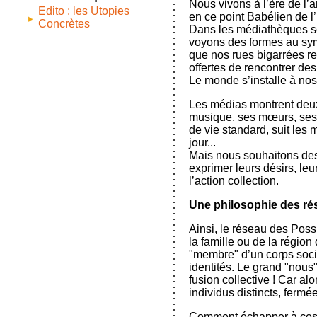
Nous vivons à l’ère de l’a
Edito : les Utopies
en ce point Babélien de l’
Concrètes
Dans les médiathèques se 
voyons des formes au sym
que nos rues bigarrées ref
offertes de rencontrer de
Le monde s’installe à nos 
Les médias montrent deux r
musique, ses mœurs, ses c
de vie standard, suit les
jour...
Mais nous souhaitons des 
exprimer leurs désirs, leu
l’action collection.
Une philosophie des ré
Ainsi, le réseau des Poss
la famille ou de la région 
"membre" d’un corps socia
identités. Le grand "nous"
fusion collective ! Car al
individus distincts, fermé
Comment échapper à ces de