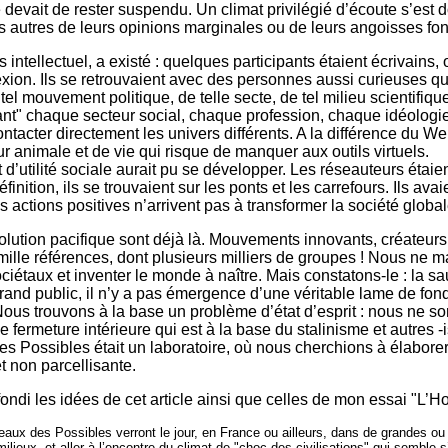
devait de rester suspendu. Un climat privilégié d’écoute s’est d
es autres de leurs opinions marginales ou de leurs angoisses fo
 intellectuel, a existé : quelques participants étaient écrivains,
lexion. Ils se retrouvaient avec des personnes aussi curieuses 
 tel mouvement politique, de telle secte, de tel milieu scientifiq
t" chaque secteur social, chaque profession, chaque idéologie, 
tacter directement les univers différents. A la différence du Web
r animale et de vie qui risque de manquer aux outils virtuels.
 d’utilité sociale aurait pu se développer. Les réseauteurs étaie
définition, ils se trouvaient sur les ponts et les carrefours. Ils 
es actions positives n’arrivent pas à transformer la société glo
olution pacifique sont déjà là. Mouvements innovants, créateurs,
lle références, dont plusieurs milliers de groupes ! Nous ne m
ciétaux et inventer le monde à naître. Mais constatons-le : la s
grand public, il n’y a pas émergence d’une véritable lame de fo
. Nous trouvons à la base un problème d’état d’esprit : nous ne 
 fermeture intérieure qui est à la base du stalinisme et autres -
 Possibles était un laboratoire, où nous cherchions à élaborer u
t non parcellisante.
ofondi les idées de cet article ainsi que celles de mon essai "L’
x des Possibles verront le jour, en France ou ailleurs, dans de grandes ou pe
milieux, et aller à l’encontre du climat de "choc des civilisations" qui semble s