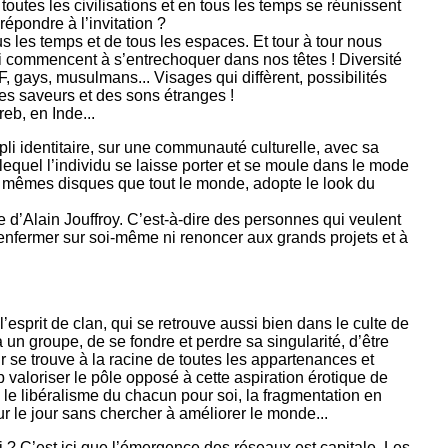
toutes les civilisations et en tous les temps se réunissent
répondre à l’invitation ?
s les temps et de tous les espaces. Et tour à tour nous
 commencent à s’entrechoquer dans nos têtes ! Diversité
F, gays, musulmans... Visages qui diffèrent, possibilités
es saveurs et des sons étranges !
eb, en Inde...
pli identitaire, sur une communauté culturelle, avec sa
equel l’individu se laisse porter et se moule dans le mode
les mêmes disques que tout le monde, adopte le look du
e d’Alain Jouffroy. C’est-à-dire des personnes qui veulent
 s’enfermer sur soi-même ni renoncer aux grands projets et à
esprit de clan, qui se retrouve aussi bien dans le culte de
 à un groupe, de se fondre et perdre sa singularité, d’être
 se trouve à la racine de toutes les appartenances et
p valoriser le pôle opposé à cette aspiration érotique de
, le libéralisme du chacun pour soi, la fragmentation en
ur le jour sans chercher à améliorer le monde...
i ? C’est ici que l’émergence des réseaux est capitale. Les