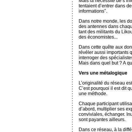
Mais la nécessité de s’inf
tentaient d’entrer dans d
informations".
Dans notre monde, les don
des antennes dans chaque 
tant des militants du Lik
des économistes...
Dans cette quête aux donn
révéler aussi importants 
interroger des spécialist
Mais dans quel but ? A quo
Vers une métalogique
L’originalité du réseau es
C’est pourquoi il est dit 
une méthode.
Chaque participant utilisa
d’abord, multiplier ses 
conviviales, échanger. Inut
sont payantes ailleurs.
Dans ce réseau, à la diff