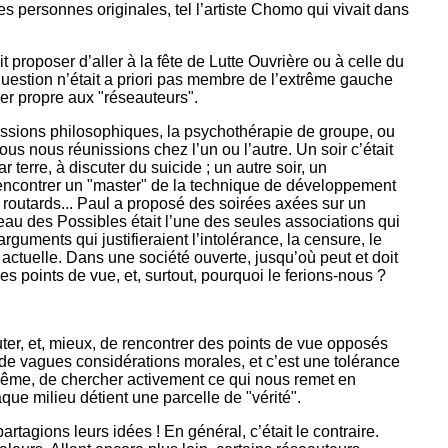
es personnes originales, tel l’artiste Chomo qui vivait dans
 proposer d’aller à la fête de Lutte Ouvrière ou à celle du
en question n’était a priori pas membre de l’extrême gauche
mer propre aux "réseauteurs".
cussions philosophiques, la psychothérapie de groupe, ou
 nous réunissions chez l’un ou l’autre. Un soir c’était
rre, à discuter du suicide ; un autre soir, un
rencontrer un "master" de la technique de développement
 routards... Paul a proposé des soirées axées sur un
eau des Possibles était l’une des seules associations qui
guments qui justifieraient l’intolérance, la censure, le
actuelle. Dans une société ouverte, jusqu’où peut et doit
les points de vue, et, surtout, pourquoi le ferions-nous ?
couter, et, mieux, de rencontrer des points de vue opposés
 de vagues considérations morales, et c’est une tolérance
trême, de chercher activement ce qui nous remet en
aque milieu détient une parcelle de "vérité".
tagions leurs idées ! En général, c’était le contraire.