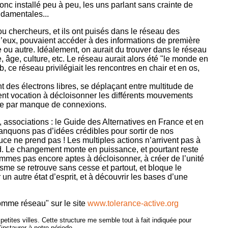
onc installé peu à peu, les uns parlant sans crainte de
ndamentales...
 ou chercheurs, et ils ont puisés dans le réseau des
qu’eux, pouvaient accéder à des informations de première
ue ou autre. Idéalement, on aurait du trouver dans le réseau
âge, culture, etc. Le réseau aurait alors été "le monde en
, ce réseau privilégiait les rencontres en chair et en os,
nt des électrons libres, se déplaçant entre multitude de
avaient vocation à décloisonner les différents mouvements
bale par manque de connexions.
 associations : le Guide des Alternatives en France et en
anquons pas d’idées crédibles pour sortir de nos
auce ne prend pas ! Les multiples actions n’arrivent pas à
nd. Le changement monte en puissance, et pourtant reste
sommes pas encore aptes à décloisonner, à créer de l’unité
isme se retrouve sans cesse et partout, et bloque le
n autre état d’esprit, et à découvrir les bases d’une
Homme réseau" sur le site
www.tolerance-active.org
tites villes. Cette structure me semble tout à fait indiquée pour
’instaurer à notre période.