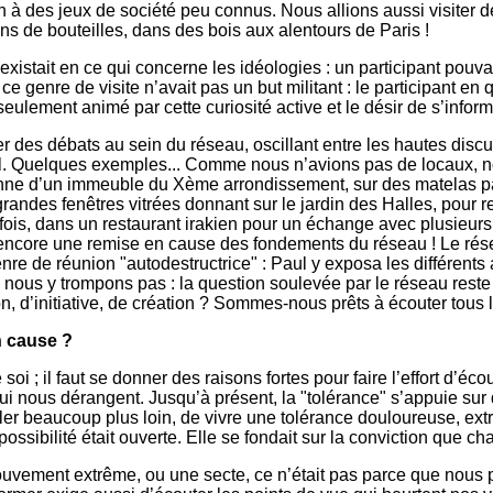
on à des jeux de société peu connus. Nous allions aussi visiter d
ns de bouteilles, dans des bois aux alentours de Paris !
istait en ce qui concerne les idéologies : un participant pouvait
, ce genre de visite n’avait pas un but militant : le participant 
seulement animé par cette curiosité active et le désir de s’infor
r des débats au sein du réseau, oscillant entre les hautes dis
l. Quelques exemples... Comme nous n’avions pas de locaux, nous
e d’un immeuble du Xème arrondissement, sur des matelas par te
andes fenêtres vitrées donnant sur le jardin des Halles, pour 
 fois, dans un restaurant irakien pour un échange avec plusieurs
ou encore une remise en cause des fondements du réseau ! Le rés
re de réunion "autodestructrice" : Paul y exposa les différents ar
 nous y trompons pas : la question soulevée par le réseau reste 
ion, d’initiative, de création ? Sommes-nous prêts à écouter tous 
n cause ?
soi ; il faut se donner des raisons fortes pour faire l’effort d’é
ui nous dérangent. Jusqu’à présent, la "tolérance" s’appuie sur
ler beaucoup plus loin, de vivre une tolérance douloureuse, ex
ossibilité était ouverte. Elle se fondait sur la conviction que ch
uvement extrême, ou une secte, ce n’était pas parce que nous par