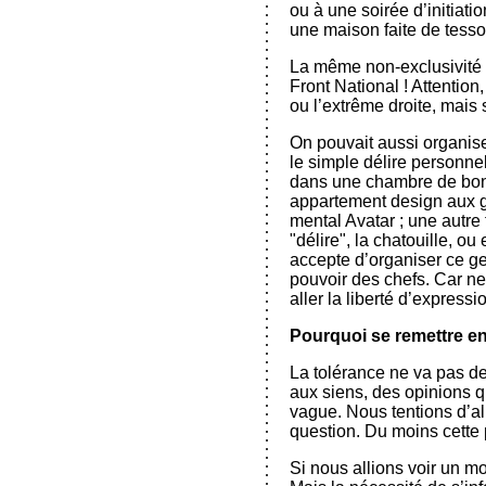
ou à une soirée d’initiati
une maison faite de tesso
La même non-exclusivité ex
Front National ! Attention
ou l’extrême droite, mais 
On pouvait aussi organise
le simple délire personne
dans une chambre de bonn
appartement design aux gr
mental Avatar ; une autre
"délire", la chatouille, 
accepte d’organiser ce gen
pouvoir des chefs. Car ne
aller la liberté d’express
Pourquoi se remettre e
La tolérance ne va pas de 
aux siens, des opinions q
vague. Nous tentions d’al
question. Du moins cette p
Si nous allions voir un mo