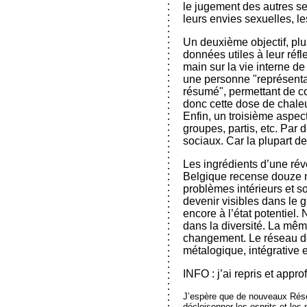
le jugement des autres se 
leurs envies sexuelles, l
Un deuxième objectif, plus
données utiles à leur réf
main sur la vie interne de
une personne "représentan
résumé", permettant de con
donc cette dose de chaleu
Enfin, un troisième aspect
groupes, partis, etc. Par 
sociaux. Car la plupart d
Les ingrédients d’une rév
Belgique recense douze mi
problèmes intérieurs et so
devenir visibles dans le 
encore à l’état potentiel
dans la diversité. La même
changement. Le réseau des
métalogique, intégrative e
INFO : j’ai repris et appr
J’espère que de nouveaux Réseau
décloisonner les esprits et les 