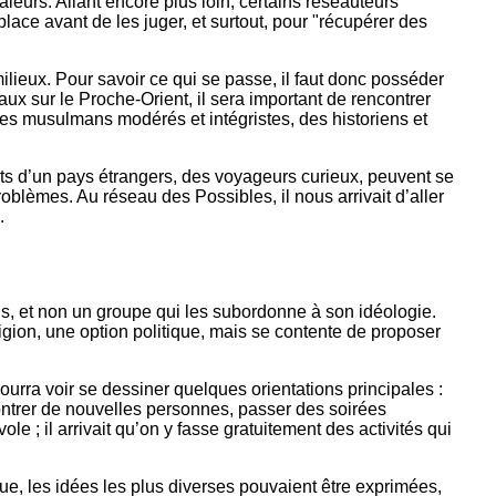
aleurs. Allant encore plus loin, certains réseauteurs
lace avant de les juger, et surtout, pour "récupérer des
lieux. Pour savoir ce qui se passe, il faut donc posséder
ux sur le Proche-Orient, il sera important de rencontrer
des musulmans modérés et intégristes, des historiens et
ants d’un pays étrangers, des voyageurs curieux, peuvent se
blèmes. Au réseau des Possibles, il nous arrivait d’aller
.
ains, et non un groupe qui les subordonne à son idéologie.
eligion, une option politique, mais se contente de proposer
ourra voir se dessiner quelques orientations principales :
ntrer de nouvelles personnes, passer des soirées
le ; il arrivait qu’on y fasse gratuitement des activités qui
ue, les idées les plus diverses pouvaient être exprimées,