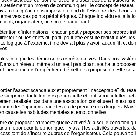
as seulement un moyen de communiquer ; le concept de réseau im
 pyramidal qu’on nous impose du fond de l’Histoire, des théocr
 émet vers des points périphériques. Chaque individu est à la foi
’actions, organisateur, ou simple participant.
tention d’informations : chacun peut y proposer ses propres initia
irecteur ou les chefs du parti, pour être ensuite redistribués, l
tte logique à l’extrême, il ne devrait plus y avoir aucun filtre, d
ives.
plus loin que les démocraties représentatives. Dans nos système
 Dans un réseau, même si un seul participant souhaite proposer 
, personne ne l’empêchera d’émettre sa proposition. Elle sera 
order l’aspect scandaleux et proprement "inacceptable" du rése
supprimer toute limite expériencielle et tout tabou intellectuel 
ment réalisée, car dans une association constituée il n’est pas 
primer des "opinions" racistes ou de prendre des drogues. Mais 
en cause les habitudes mentales et émotionnelles.
ibre de proposer n’importe quelle activité à la seule condition qu’
r un répondeur téléphonique. Il y avait les activités ouvertes, 
nécessitant de s’inscrire auprès de l’organisateur. Cela pouvait